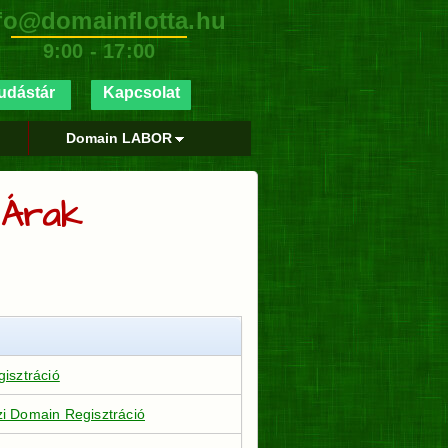
fo@domainflotta.hu
9:00 - 17:00
udástár
Kapcsolat
Domain LABOR
 Árak
isztráció
i Domain Regisztráció