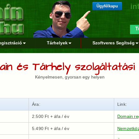
in
Ügyfélkapu
T
gisztráció
Tárhelyek
Szoftveres Segítség
in és Tárhely szolgáltatási
Kényelmesen, gyorsan egy helyen
Ára:
Link:
2.500 Ft + áfa / év
Domain reg
5.490 Ft + áfa / év
Nemzetköz