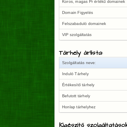
Koros, magas Pr értékű domainek
Domain Figyelés
Felszabaduló domainek
VIP szolgáltatás
Tárhely árlista:
Szolgáltatás neve:
Induló Tárhely
Értékesítő tárhely
Befutott tárhely
Honlap tárhelyhez
Kigészítő szolgáltatáso