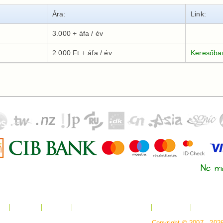
Ára:
Link:
3.000 + áfa / év
2.000 Ft + áfa / év
Keresőbar
Ne ma
ió
Tárhely
Rólunk
Jogi Nyilatkozat / ÁSZF
Kapcsolat
Fizetési 
Copyright © 2007 - 2026