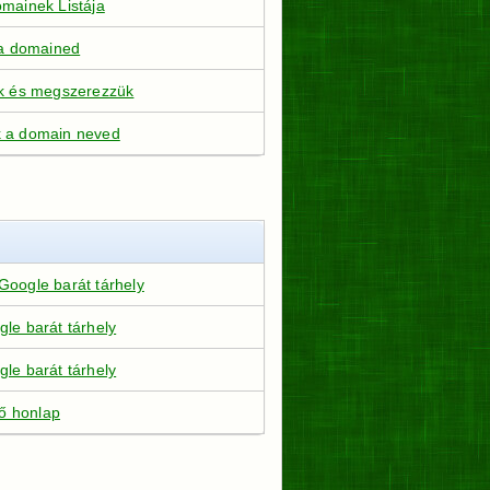
mainek Listája
 a domained
uk és megszerezzük
 a domain neved
Google barát tárhely
gle barát tárhely
gle barát tárhely
 honlap