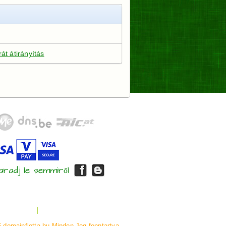
át átirányítás
radj le semmiről
Tájékoztató
Kártyás Fizetés GYIK
 domainflotta.hu Minden Jog fenntartva.