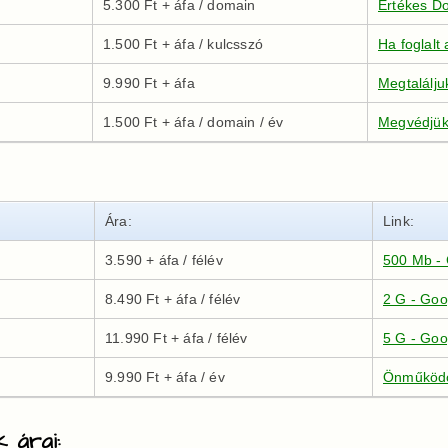
5.300 Ft + áfa / domain
Értékes Do
1.500 Ft + áfa / kulcsszó
Ha foglalt
9.990 Ft + áfa
Megtalálj
1.500 Ft + áfa / domain / év
Megvédjük
Ára:
Link:
3.590 + áfa / félév
500 Mb - 
8.490 Ft + áfa / félév
2 G - Goo
11.990 Ft + áfa / félév
5 G - Goo
9.990 Ft + áfa / év
Önműködő
k árai: