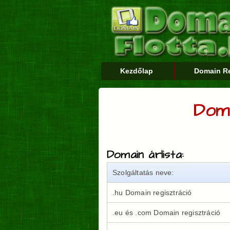
Kezdőlap
Domain Re
Doma
Domain árlista:
Szolgáltatás neve:
.hu Domain regisztráció
.eu és .com Domain regisztráció