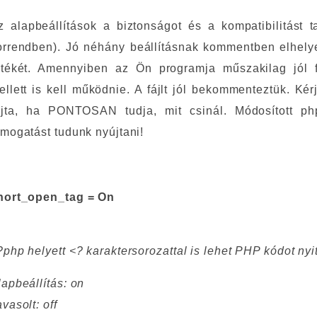
z alapbeállítások a biztonságot és a kompatibilitást t
orrendben). Jó néhány beállításnak kommentben elhelyez
rtékét. Amennyiben az Ön programja műszakilag jól fe
ellett is kell működnie. A fájlt jól bekommenteztük. Ké
ajta, ha PONTOSAN tudja, mit csinál. Módosított php.
ámogatást tudunk nyújtani!
hort_open_tag = On
?php helyett <? karaktersorozattal is lehet PHP kódot nyi
lapbeállítás: on
vasolt: off