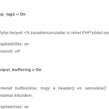
sp_tags = On
?php helyett <% karaktersorozattal is lehet PHP kódot nyi
lapbeállítás: on
vasolt: off
utput_buffering = On
imenet bufferelése, hogy a header() es setcookie() 
artalmat kiküldeni.
lapbeallitas: on