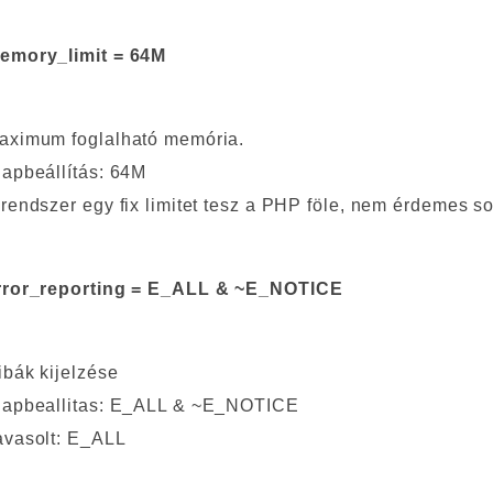
emory_limit = 64M
aximum foglalható memória.
lapbeállítás: 64M
 rendszer egy fix limitet tesz a PHP föle, nem érdemes sok
rror_reporting = E_ALL & ~E_NOTICE
ibák kijelzése
lapbeallitas: E_ALL & ~E_NOTICE
avasolt: E_ALL