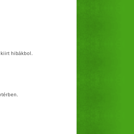
iirt hibákbol.
vtérben.