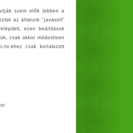
artják szem előtt (ebben a
tük az általunk "javasolt"
lépített, ezen beállítások
rjük, csak akkor módosítson
ini-khez csak korlatozott
tni