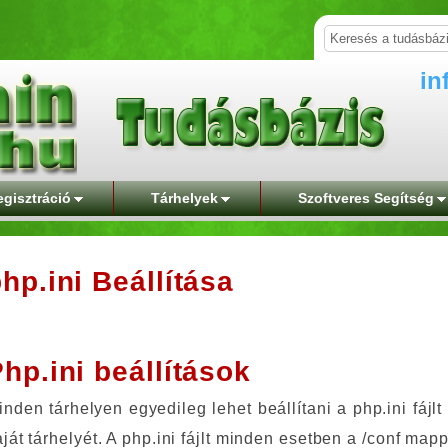
in
gisztráció
Tárhelyek
Szoftveres Segítség
hp.ini Beállítása
hp.ini beállítások
inden tárhelyen egyedileg lehet beállítani a php.ini fájlt
aját tárhelyét. A php.ini fájlt minden esetben a /conf map