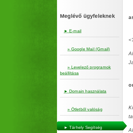
Meglévő ügyfeleknek
a
► E-mail
<
» Google Mail (Gmail)
A
Ja
» Levelező programok
beállítása
o
► Domain használata
K
» Ötletből valóság
t
► Tárhely Segítség
A