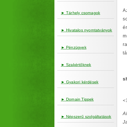
A
► Tárhely csomagok
s
é
► Hivatalos nyomtatványok
m
r
► Pénzügyek
t
► Szakértőknek
s
► Gyakori kérdések
► Domain Tippek
<
A
► Népszerű szolgáltatások
Ja