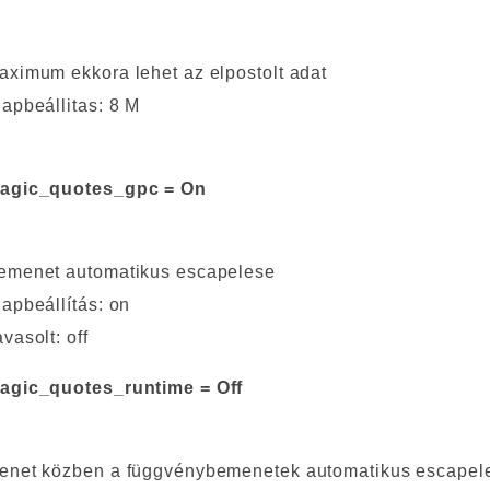
aximum ekkora lehet az elpostolt adat
lapbeállitas: 8 M
agic_quotes_gpc = On
emenet automatikus escapelese
lapbeállítás: on
vasolt: off
agic_quotes_runtime = Off
enet közben a függvénybemenetek automatikus escapel