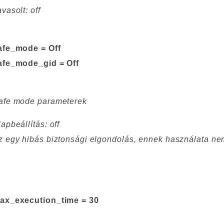
vasolt: off
afe_mode = Off
afe_mode_gid = Off
afe mode parameterek
apbeállítás: off
z egy hibás biztonsági elgondolás, ennek használata nem
ax_execution_time = 30