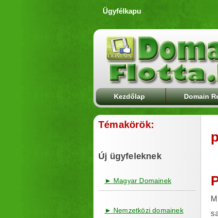
Ügyfélkapu
Kezdőlap
Domain Re
Témakörök:
p
Új ügyfeleknek
P
► Magyar Domainek
M
► Nemzetközi domainek
s