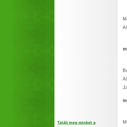
M
A
m
B
A
Ja
m
M
Találj meg minket a