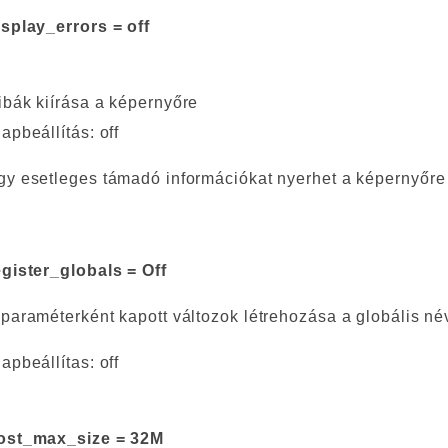
isplay_errors = off
ibák kiírása a képernyőre
apbeállítás: off
gy esetleges támadó információkat nyerhet a képernyőre k
egister_globals = Off
 paraméterként kapott változok létrehozása a globális né
apbeállítas: off
ost_max_size = 32M