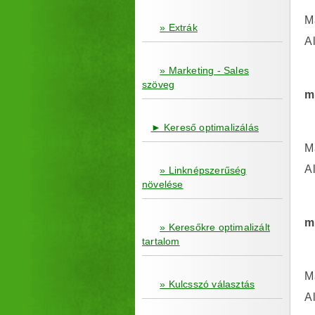
M
» Extrák
A
» Marketing - Sales
szöveg
m
► Kereső optimalizálás
M
A
» Linknépszerűség
növelése
m
» Keresőkre optimalizált
tartalom
M
» Kulcsszó választás
A