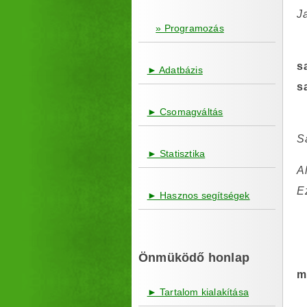
Ja
» Programozás
s
► Adatbázis
s
► Csomagváltás
S
► Statisztika
Al
E
► Hasznos segítségek
Önmüködő honlap
m
► Tartalom kialakítása