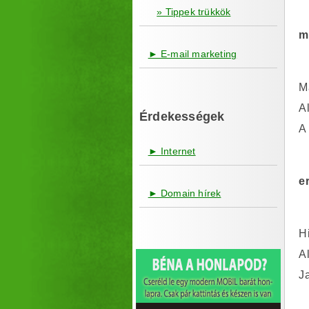
» Tippek trükkök
m
► E-mail marketing
M
A
Érdekességek
A
► Internet
e
► Domain hírek
H
A
J