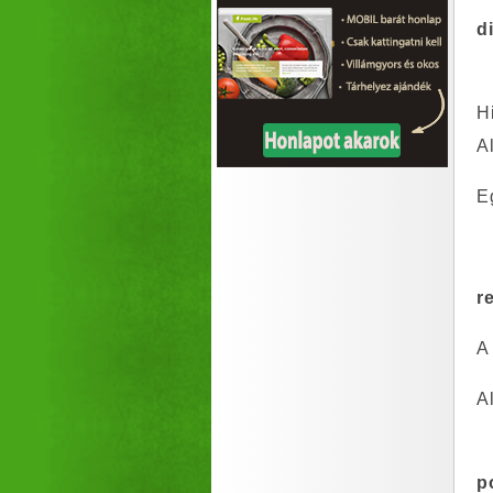
d
H
Al
E
r
A
Al
p