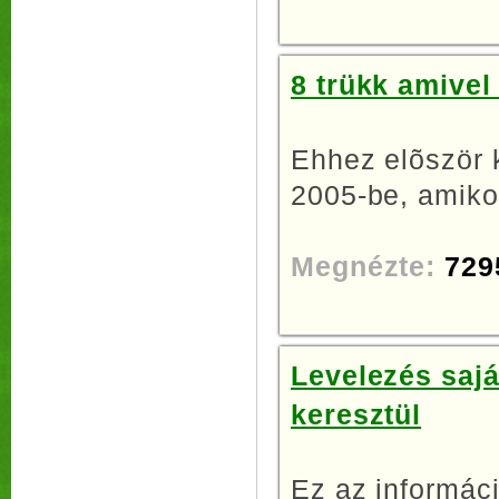
8 trükk amive
Ehhez elõször k
2005-be, amikor
Megnézte:
729
Levelezés sajá
keresztül
Ez az informáci