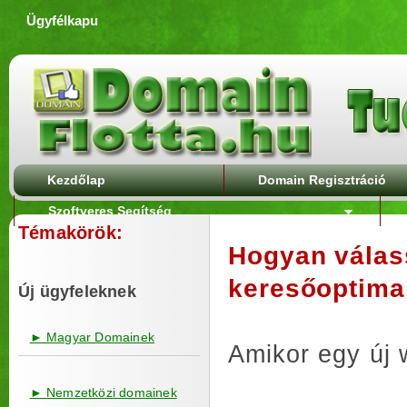
Ügyfélkapu
Kezdőlap
Domain Regisztráció
Szoftveres Segítség
Témakörök:
Hogyan válas
keresőoptimal
Új ügyfeleknek
► Magyar Domainek
Amikor egy új 
► Nemzetközi domainek