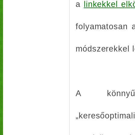
a
linkekkel elk
folyamatosan 
módszerekkel l
A könny
„keresőoptima