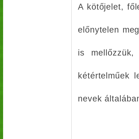
A kötőjelet, fő
előnytelen meg
is mellőzzük,
kétértelműek l
nevek általába