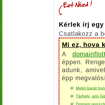
Kérlek írj eg
Csatlakozz a b
Mi ez, hova 
A
domainflot
éppen. Renget
adunk, amive
épp megvalósí
Mobil barát honl
Tárhely, ami Go
Domain regiszt