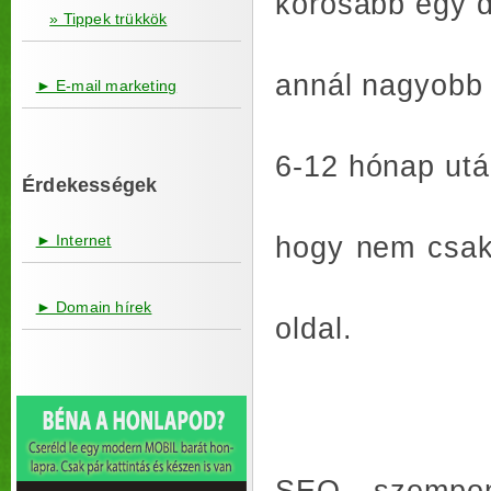
korosabb egy do
» Tippek trükkök
annál nagyobb 
► E-mail marketing
6-12 hónap utá
Érdekességek
hogy nem csak 
► Internet
► Domain hírek
oldal.
SEO szempont