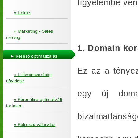
figyelembe ven
» Extrák
» Marketing - Sales
szöveg
1. Domain kor
► Kereső optimalizálás
Ez az a tényez
» Linknépszerűség
növelése
egy új doma
» Keresőkre optimalizált
tartalom
bizalmatlanság
» Kulcsszó választás