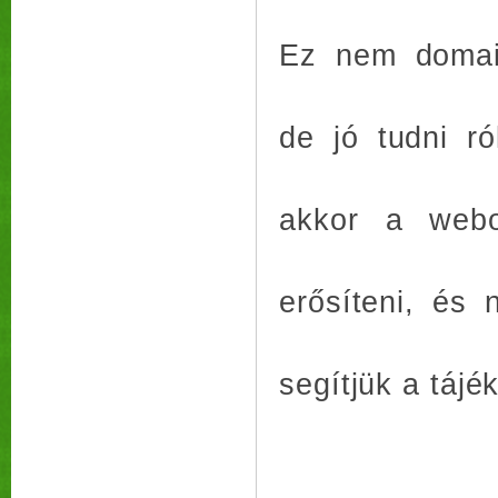
Ez nem domain
de jó tudni r
akkor a webol
erősíteni, és 
segítjük a táj