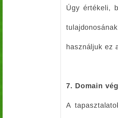
Úgy értékeli, 
tulajdonosán
használjuk ez 
7. Domain vé
A tapasztalat