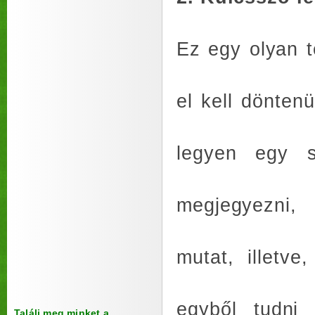
Ez egy olyan t
el kell dönten
legyen egy s
megjegyezni, 
mutat, illetve
egyből tudni
Találj meg minket a