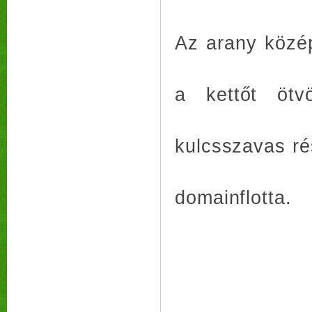
Az arany közép
a kettőt ötv
kulcsszavas rés
domainflotta.