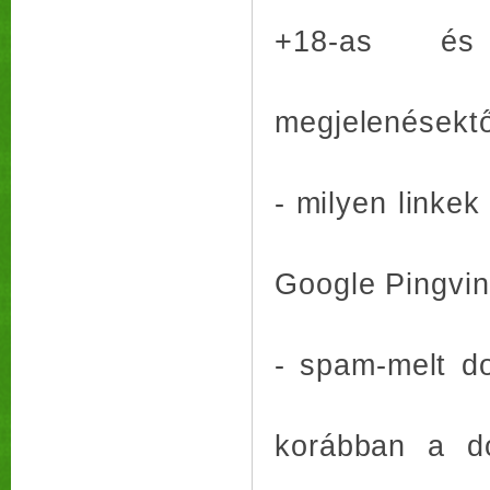
+18-as és
megjelenésektő
- milyen linkek
Google Pingvin
- spam-melt d
korábban a do