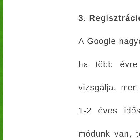
3. Regisztrác
A Google nagyo
ha több évre 
vizsgálja, me
1-2 éves idős
módunk van, t