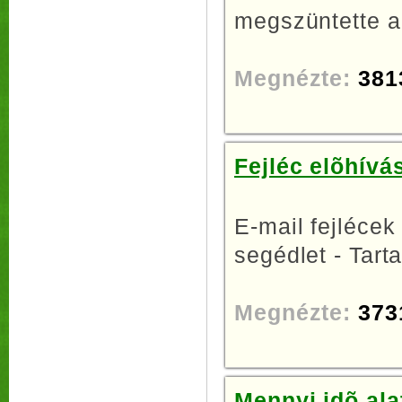
megszüntette a
Megnézte:
381
Fejléc elõhívá
E-mail fejlécek
segédlet - Tarta
Megnézte:
373
Mennyi idõ ala