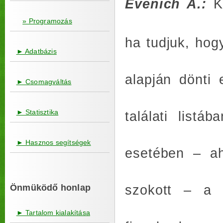
Evenich A.:
Kö
» Programozás
ha tudjuk, hog
► Adatbázis
alapján dönti 
► Csomagváltás
► Statisztika
találati listá
► Hasznos segítségek
esetében – a
szokott – a 
Önmüködő honlap
► Tartalom kialakítása