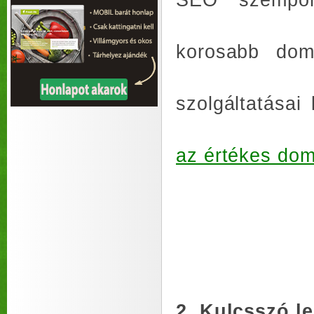
korosabb doma
szolgáltatásai
az értékes do
2. Kulcsszó l