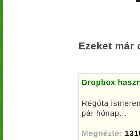
Ezeket már 
Dropbox haszná
Régóta ismerem
pár hónap...
Megnézte:
131