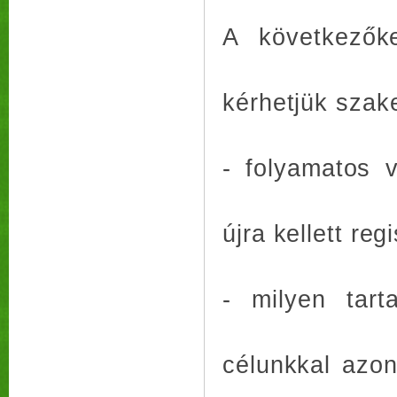
A következő
kérhetjük szak
- folyamatos 
újra kellett reg
- milyen tart
célunkkal azon