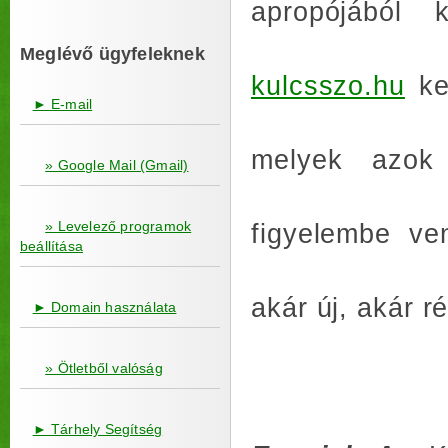
apropójából
Meglévő ügyfeleknek
kulcsszo.hu
ker
► E-mail
melyek azok
» Google Mail (Gmail)
» Levelező programok
figyelembe ve
beállítása
akár új, akár ré
► Domain használata
» Ötletből valóság
► Tárhely Segítség