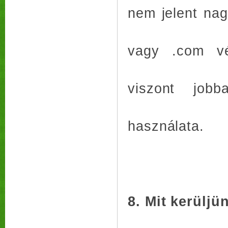
nem jelent na
vagy .com vé
viszont job
használata.
8. Mit kerüljü