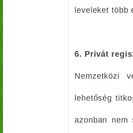
leveleket több 
6. Privát regi
Nemzetközi v
lehetőség titko
azonban nem s