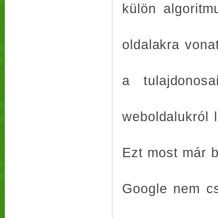
külön algorit
oldalakra vona
a tulajdonos
weboldalukról l
Ezt most már bü
Google nem cs