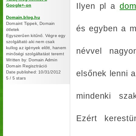
Ilyen pl a
doma
Google+-on
Domain.blog.hu
Domaint Tippek, Domain
és egyben a m
ötletek
Egyszerűen kitűnő. Végre egy
szolgáltató aki nem csak
kullog az igények előtt, hanem
névvel nagyo
minőségi szolgáltatást teremt
Written by:
Domain Admin
Domain Regisztráció
elsőnek lenni a
Date published: 10/31/2012
5
/
5
stars
mindenki szak
Ezért kerest