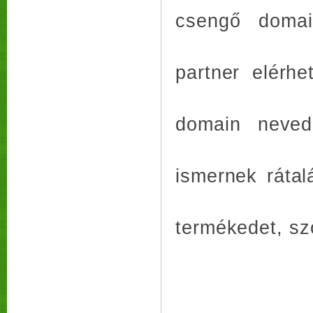
csengő domai
partner elérh
domain neve
ismernek ráta
termékedet, sz