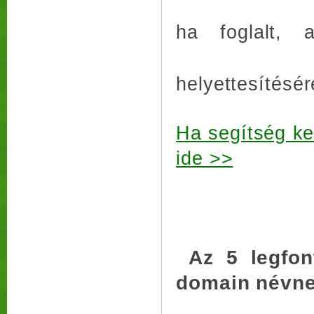
ha foglalt, 
helyettesítésér
Ha segítség kel
ide >>
Az 5
legfo
domain névne