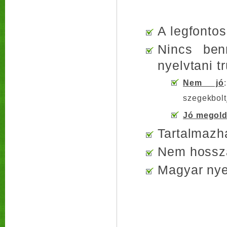
A legfonto
Nincs ben
nyelvtani t
Nem jó
szegekbol
Jó megol
Tartalmazha
Nem hosszab
Magyar nyel