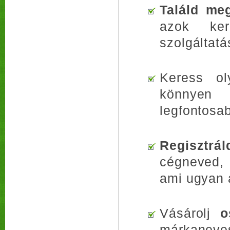
Találd me
azok ker
szolgáltatá
Keress ol
könnyen
legfontosa
Regisztrál
cégneved, 
ami ugyan a
Vásárolj
o
márkaneve