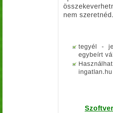
összekeverhet
nem szeretnéd
tegyél - j
egybeírt vá
Használhat
ingatlan.hu
Szoftver