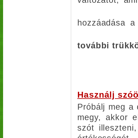
hozzáadása a
további trükk
Használj szóö
Próbálj meg a
megy, akkor e
szót illeszten