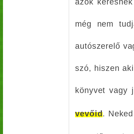
azok keresnek 
még nem tudjá
autószerelő v
szó, hiszen aki
könyvet vagy j
vevőid
. Neked