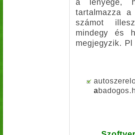
a lényege, 
tartalmazza a
számot illes
mindegy és h
megjegyzik. Pl
autoszerel
a
badogos.h
Szoftver