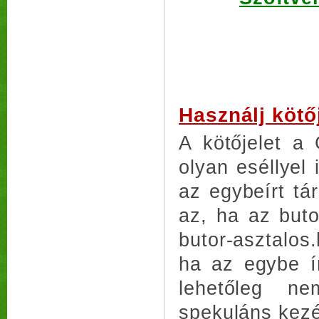
Használj kötőj
A kötőjelet a
olyan eséllyel
az egybeírt tá
az, ha az buto
butor-asztalos
ha az egybe ír
lehetőleg n
spekuláns kez