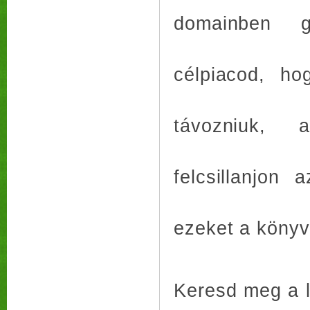
domainben g
célpiacod, ho
távozniuk, 
felcsillanjon
ezeket a könyv
Keresd meg a l