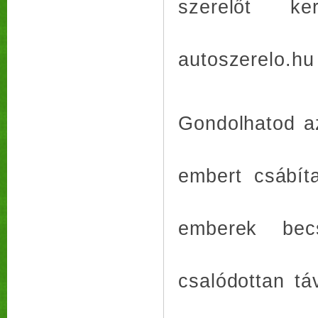
szerelőt k
autoszerelo.hu
Gondolhatod az
embert csábít
emberek bec
csalódottan t