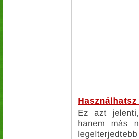
Használhatsz
Ez azt jelent
hanem más ne
legelterjedteb