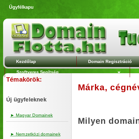
Ügyfélkapu
Kezdőlap
Domain Regisztráció
Szoftveres Segítség
Témakörök:
Márka, cégné
Új ügyfeleknek
► Magyar Domainek
Milyen domain
► Nemzetközi domainek