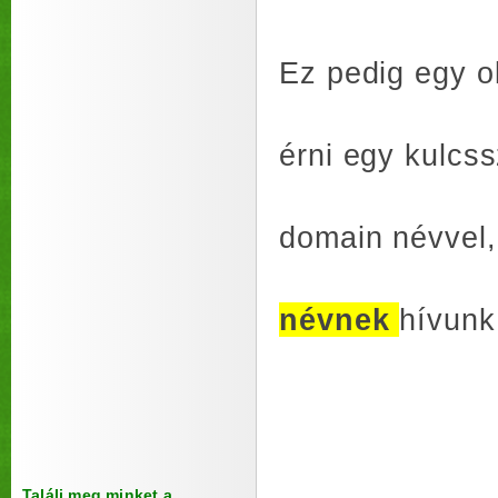
Ez pedig egy ol
érni egy kulcs
domain névvel,
névnek
hívunk
Találj meg minket a