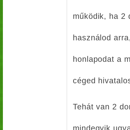
működik, ha 2 
használod arra
honlapodat a má
céged hivatalos
Tehát van 2 do
mindegyik ugya