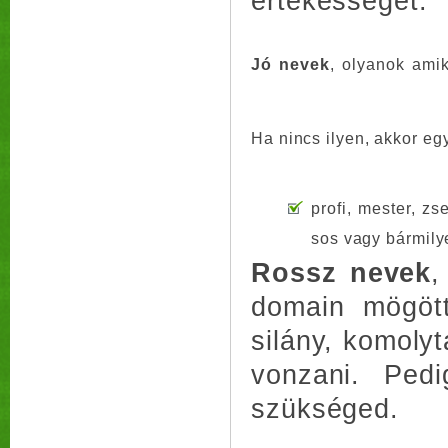
értékességét.
Jó nevek
, olyanok ami
Ha nincs ilyen, akkor eg
profi, mester, z
sos vagy bármily
Rossz nevek
,
domain mögött
silány, komolyt
vonzani. Ped
szükséged.