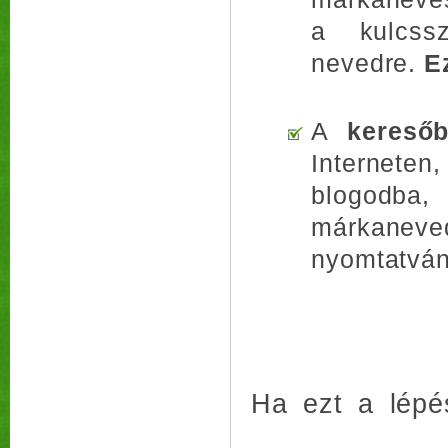
a kulcssz
nevedre.
E
A
kereső
Interneten
blogodba
márkanev
nyomtatván
Ha ezt a lépés