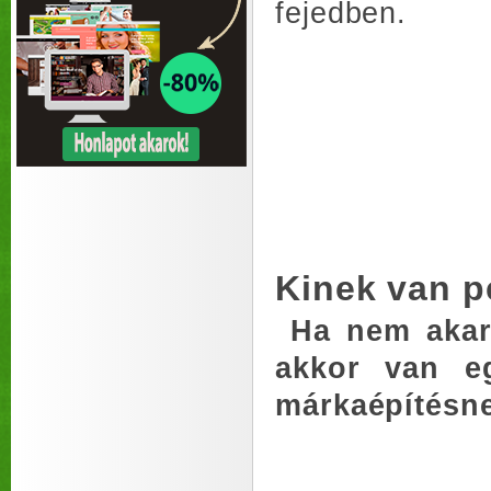
fejedben.
Kinek van 
Ha nem akars
akkor van e
márkaépítésn