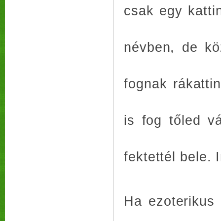
csak egy katti
névben, de kö
fognak rákattin
is fog tőled v
fektettél bele.
Ha ezoterikus