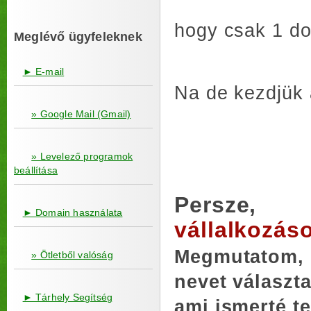
hogy csak 1 do
Meglévő ügyfeleknek
► E-mail
Na de kezdjük a
» Google Mail (Gmail)
» Levelező programok
beállítása
Persze
► Domain használata
vállalkozás
Megmutatom, 
» Ötletből valóság
nevet választa
► Tárhely Segítség
ami ismerté te