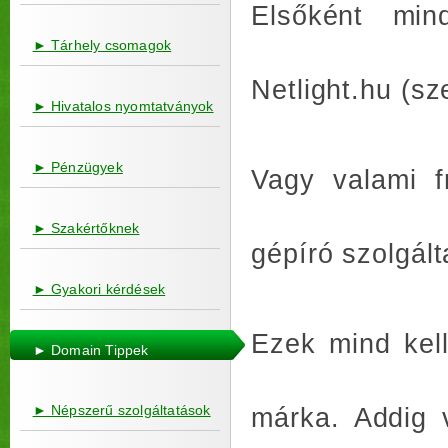
Elsőként min
► Tárhely csomagok
Netlight.hu (sz
► Hivatalos nyomtatványok
► Pénzügyek
Vagy valami f
► Szakértőknek
gépíró szolgált
► Gyakori kérdések
Ezek mind kell
► Domain Tippek
► Népszerű szolgáltatások
márka. Addig 